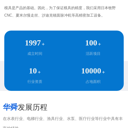
模具是产品的基础。因此，为了保证模具的精度，我们采用日本牧野
CNC、夏米尔慢走丝、沙迪克镜面脉冲机等高精密加工设备。
1997
100
+
+
成立时间
活跃项目
10
10000
+
+
行业资质
占地面积
华舜
发展历程
在水表行业、电梯行业、渔具行业、水泵、医疗行业等行业中具有丰